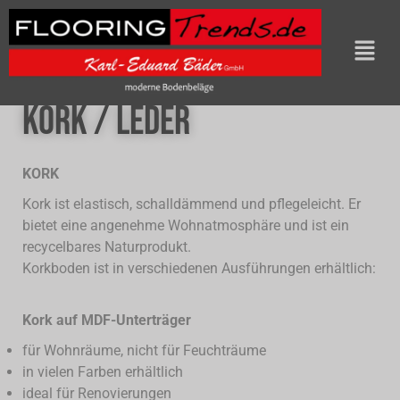
Kork / Leder
KORK
Kork ist elastisch, schalldämmend und pflegeleicht. Er
bietet eine angenehme Wohnatmosphäre und ist ein
recycelbares Naturprodukt.
Korkboden ist in verschiedenen Ausführungen erhältlich:
Kork auf MDF-Unterträger
für Wohnräume, nicht für Feuchträume
in vielen Farben erhältlich
ideal für Renovierungen